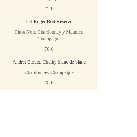
72 €
Pol Roger Brut Resérve
Pinot Noir, Chardonnay y Meunier.
Champagne
78 €
Andret Clouet, Chalky blanc de blanc
Chardonnay. Champagne
78 €
Geoffroy Empreinte Millésime 2016, blanc
de noirs
Pinot Noir. Champagne
85 €
Antoine Bouvet, Les monts de la valée