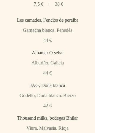
7,5 €
38 €
Les camades, l’enclos de peralba
Garnacha blanca. Penedès
44 €
Albamar O sebal
Albariño. Galicia
44 €
JAG, Doña blanca
Godello, Doña blanca. Bierzo
42 €
Thousand milks, bodegas Bhilar
Viura, Malvasia. Rioja