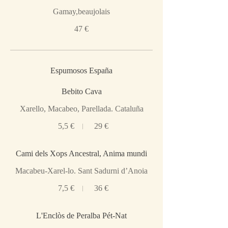
Gamay,beaujolais
47 €
Espumosos España
Bebito Cava
Xarello, Macabeo, Parellada. Cataluña
5,5 €
29 €
Cami dels Xops Ancestral, Anima mundi
Macabeu-Xarel-lo. Sant Sadurni d’Anoia
7,5 €
36 €
L'Enclòs de Peralba Pét-Nat